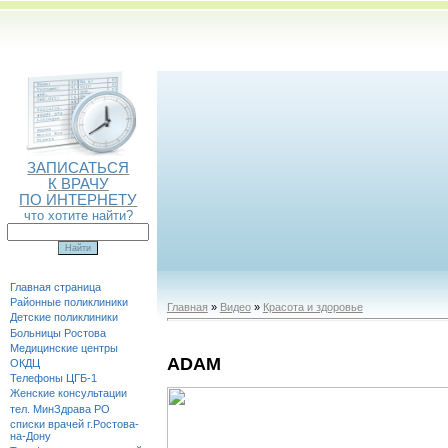
ЗАПИСАТЬСЯ
К ВРАЧУ
ПО ИНТЕРНЕТУ
что хотите найти?
Главная страница
Районные поликлиники
Главная
»
Видео
»
Красота и здоровье
Детские поликлиники
Больницы Ростова
Медицинские центры
ADAM
ОКДЦ
Телефоны ЦГБ-1
Женские консультации
тел. МинЗдрава РО
списки врачей г.Ростова-
на-Дону