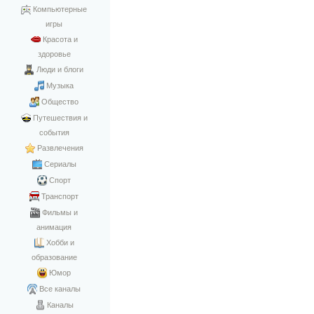
Компьютерные
игры
Красота и
здоровье
Люди и блоги
Музыка
Общество
Путешествия и
события
Развлечения
Сериалы
Спорт
Транспорт
Фильмы и
анимация
Хобби и
образование
Юмор
Все каналы
Каналы