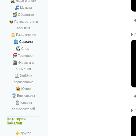
Люди и блоги
Музыка
Общество
Путешествия и
события
Развлечения
Сериалы
Спорт
Транспорт
Фильмы и
анимация
Хобби и
образование
Юмор
Все каналы
Каналы
пользователей
Категории
каналов
Другое