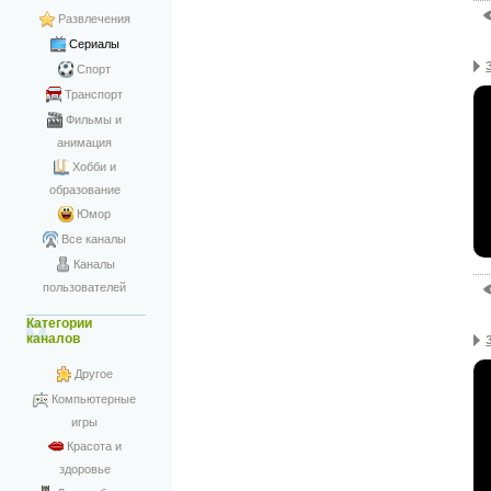
Развлечения
Сериалы
Спорт
Транспорт
Фильмы и
анимация
Хобби и
образование
Юмор
Все каналы
Каналы
пользователей
Категории
каналов
Другое
Компьютерные
игры
Красота и
здоровье