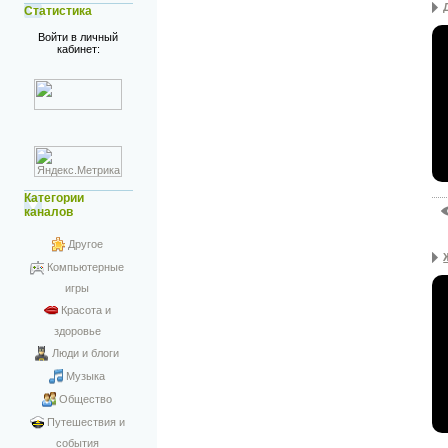
Статистика
Войти в личный
кабинет:
Категории
каналов
Другое
Компьютерные
игры
Красота и
здоровье
Люди и блоги
Музыка
Общество
Путешествия и
события