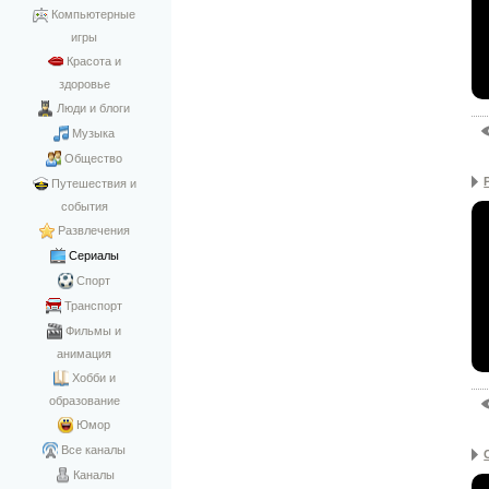
Компьютерные
игры
Красота и
здоровье
Люди и блоги
Музыка
Общество
Путешествия и
события
Развлечения
Сериалы
Спорт
Транспорт
Фильмы и
анимация
Хобби и
образование
Юмор
Все каналы
Каналы