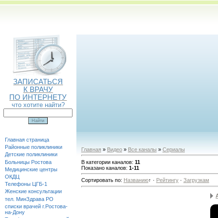
ЗАПИСАТЬСЯ
К ВРАЧУ
ПО ИНТЕРНЕТУ
что хотите найти?
Главная страница
Районные поликлиники
Главная
»
Видео
»
Все каналы
»
Сериалы
Детские поликлиники
Больницы Ростова
В категории каналов
:
11
Показано каналов
:
1-11
Медицинские центры
ОКДЦ
Сортировать по
:
Названию
↑
·
Рейтингу
·
Загрузкам
Телефоны ЦГБ-1
Женские консультации
тел. МинЗдрава РО
списки врачей г.Ростова-
на-Дону