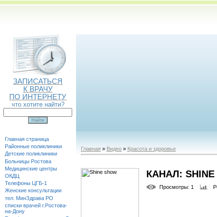
ЗАПИСАТЬСЯ
К ВРАЧУ
ПО ИНТЕРНЕТУ
что хотите найти?
Главная страница
Районные поликлиники
Главная
»
Видео
»
Красота и здоровье
Детские поликлиники
Больницы Ростова
Медицинские центры
КАНАЛ: SHIN
ОКДЦ
Телефоны ЦГБ-1
Просмотры
: 1
Р
Женские консультации
тел. МинЗдрава РО
списки врачей г.Ростова-
на-Дону