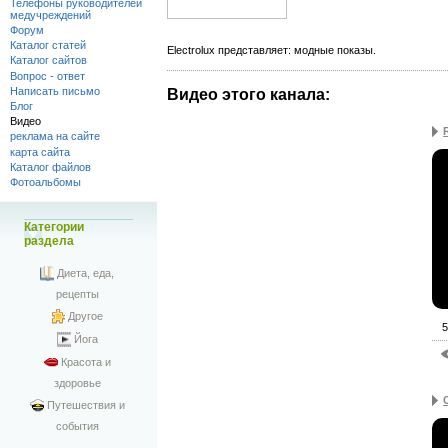
Телефоны руководителей
медучреждений
Форум
Каталог статей
Electrolux представляет: модные показы.
Каталог сайтов
Вопрос - ответ
Написать письмо
Видео этого канала
:
Блог
Видео
реклама на сайте
карта сайта
Каталог файлов
Фотоальбомы
Категории
раздела
Диета, еда,
рецепты
Другое
5
Йога
Красота и
здоровье
Путешествия и
события