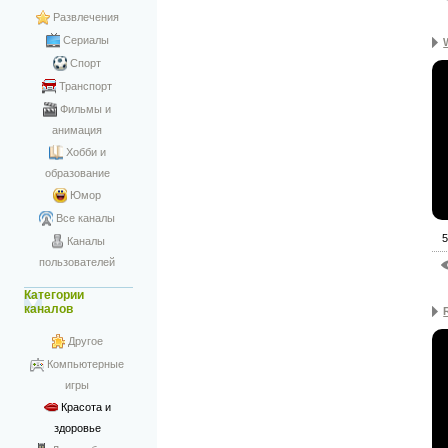
Развлечения
Сериалы
Спорт
Транспорт
Фильмы и
анимация
Хобби и
образование
Юмор
Все каналы
5
Каналы
пользователей
Категории
каналов
Другое
Компьютерные
игры
Красота и
здоровье