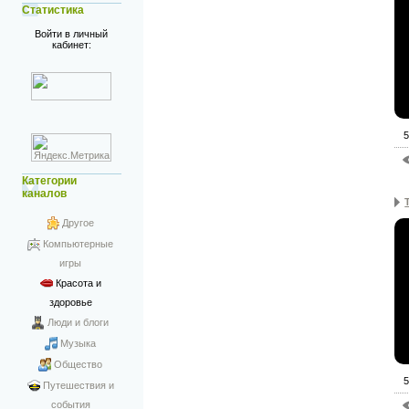
Статистика
Войти в личный
кабинет:
5
Категории
каналов
Другое
Компьютерные
игры
Красота и
здоровье
Люди и блоги
Музыка
Общество
5
Путешествия и
события