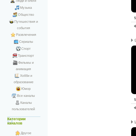
Люди и блоги
Музыка
Общество
5
Путешествия и
события
Развлечения
Сериалы
Спорт
Транспорт
Фильмы и
анимация
Хобби и
образование
Юмор
Все каналы
5
Каналы
пользователей
Категории
каналов
Другое