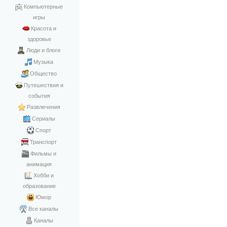
Компьютерные
игры
Красота и
здоровье
Люди и блоги
Музыка
Общество
Путешествия и
события
Развлечения
Сериалы
Спорт
Транспорт
Фильмы и
анимация
Хобби и
образование
Юмор
Все каналы
Каналы