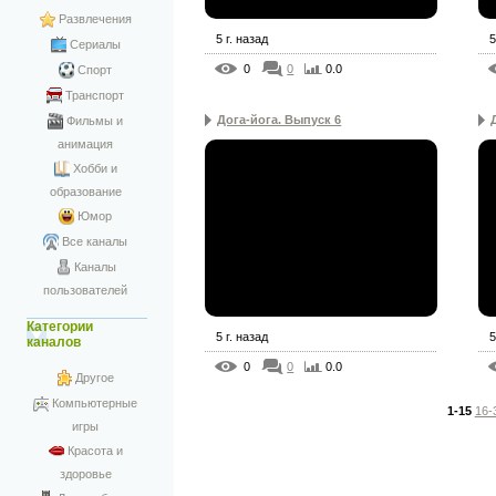
Развлечения
5 г. назад
5
Сериалы
0
0
0.0
Спорт
Транспорт
Дога-йога. Выпуск 6
Фильмы и
анимация
Хобби и
образование
Юмор
Все каналы
Каналы
пользователей
Категории
5 г. назад
5
каналов
0
0
0.0
Другое
Компьютерные
1-15
16-
игры
Красота и
здоровье