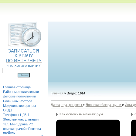
ЗАПИСАТЬСЯ
К ВРАЧУ
ПО ИНТЕРНЕТУ
что хотите найти?
Главная страница
Районные поликлиники
Главная
»
Видео
:
1614
Детские поликлиники
Больницы Ростова
Диета, еда, рецепты
»
Японские блюда, суши
»
Йога д
Медицинские центры
ОКДЦ
Как освежить макияж рум...
Телефоны ЦГБ-1
Женские консультации
тел. МинЗдрава РО
списки врачей г.Ростова-
на-Дону