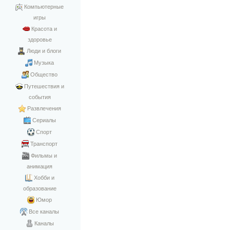
Компьютерные
игры
Красота и
здоровье
Люди и блоги
Музыка
Общество
Путешествия и
события
Развлечения
Сериалы
Спорт
Транспорт
Фильмы и
анимация
Хобби и
образование
Юмор
Все каналы
Каналы