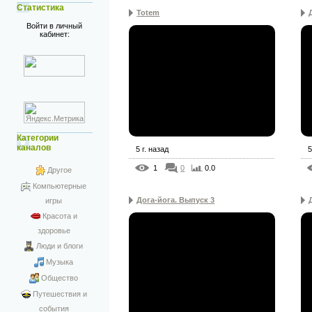
Статистика
Totem
Войти в личный
кабинет:
Категории
каналов
5 г. назад
5
1
0
0.0
Другое
Компьютерные
Дога-йога. Выпуск 3
игры
Красота и
здоровье
Люди и блоги
Музыка
Общество
Путешествия и
события