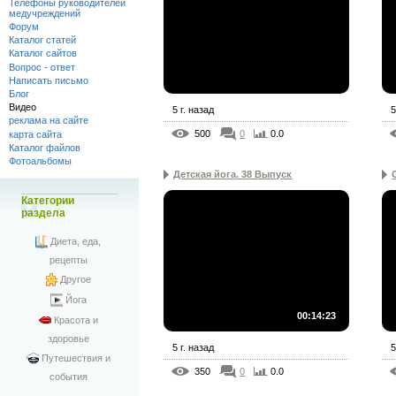
Телефоны руководителей
медучреждений
Форум
Каталог статей
Каталог сайтов
Вопрос - ответ
Написать письмо
Блог
Видео
5 г. назад
5
реклама на сайте
500
0
0.0
карта сайта
Каталог файлов
Фотоальбомы
Детская йога. 38 Выпуск
Категории
раздела
Диета, еда,
рецепты
Другое
Йога
00:14:23
Красота и
здоровье
5 г. назад
5
Путешествия и
350
0
0.0
события