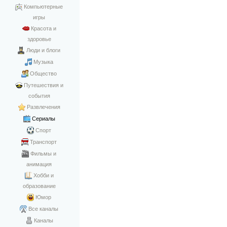
Компьютерные
игры
Красота и
здоровье
Люди и блоги
Музыка
Общество
Путешествия и
события
Развлечения
Сериалы
Спорт
Транспорт
Фильмы и
анимация
Хобби и
образование
Юмор
Все каналы
Каналы