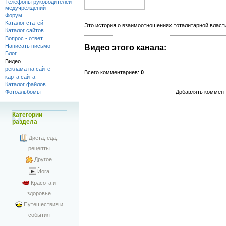
Телефоны руководителей
медучреждений
Форум
Каталог статей
Это история о взаимоотношениях тоталитарной власти
Каталог сайтов
Вопрос - ответ
Написать письмо
Видео этого канала
:
Блог
Видео
реклама на сайте
Всего комментариев
:
0
карта сайта
Каталог файлов
Добавлять коммент
Фотоальбомы
Категории
раздела
Диета, еда,
рецепты
Другое
Йога
Красота и
здоровье
Путешествия и
события