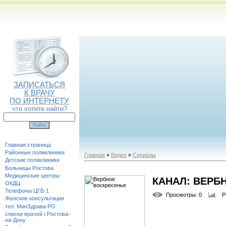
ЗАПИСАТЬСЯ
К ВРАЧУ
ПО ИНТЕРНЕТУ
что хотите найти?
Главная страница
Районные поликлиники
Главная
»
Видео
»
Сериалы
Детские поликлиники
Больницы Ростова
Медицинские центры
КАНАЛ: ВЕРБ
ОКДЦ
Телефоны ЦГБ-1
Просмотры
: 0
Р
Женские консультации
тел. МинЗдрава РО
списки врачей г.Ростова-
на-Дону