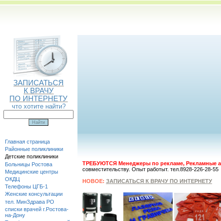
ЗАПИСАТЬСЯ
К ВРАЧУ
ПО ИНТЕРНЕТУ
что хотите найти?
Главная страница
Районные поликлиники
Детские поликлиники
ТРЕБУЮТСЯ Менеджеры по рекламе, Рекламные а
Больницы Ростова
совместительству. Опыт работыт. тел.8928-226-28-55
Медицинские центры
ОКДЦ
НОВОЕ:
ЗАПИСАТЬСЯ К ВРАЧУ ПО ИНТЕРНЕТУ
Телефоны ЦГБ-1
Женские консультации
тел. МинЗдрава РО
списки врачей г.Ростова-
на-Дону