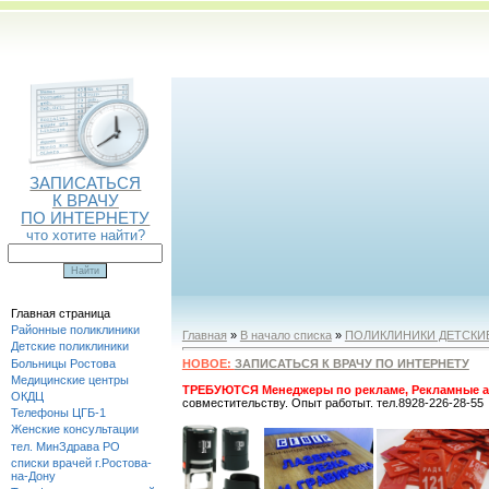
ЗАПИСАТЬСЯ
К ВРАЧУ
ПО ИНТЕРНЕТУ
что хотите найти?
Главная страница
Районные поликлиники
Главная
»
В начало списка
»
ПОЛИКЛИНИКИ ДЕТСКИ
Детские поликлиники
Больницы Ростова
НОВОЕ:
ЗАПИСАТЬСЯ К ВРАЧУ ПО ИНТЕРНЕТУ
Медицинские центры
ТРЕБУЮТСЯ Менеджеры по рекламе, Рекламные а
ОКДЦ
совместительству. Опыт работыт. тел.8928-226-28-55
Телефоны ЦГБ-1
Женские консультации
тел. МинЗдрава РО
списки врачей г.Ростова-
на-Дону