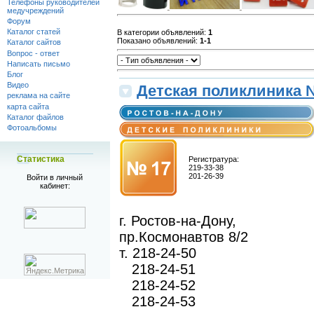
Телефоны руководителей
медучреждений
Форум
Каталог статей
В категории объявлений
:
1
Показано объявлений
:
1-1
Каталог сайтов
Вопрос - ответ
Написать письмо
Блог
Видео
Детская поликлиника 
реклама на сайте
карта сайта
Каталог файлов
Фотоальбомы
Статистика
Регистратура:
219-33-38
201-26-39
Войти в личный
кабинет:
г. Ростов-на-Дону,
пр.Космонавтов 8/2
т. 218-24-50
218-24-51
218-24-52
218-24-53