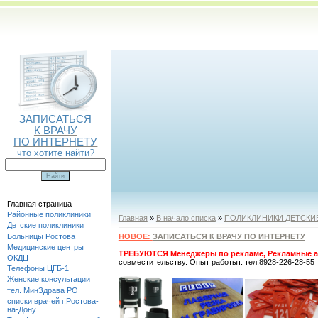
ЗАПИСАТЬСЯ
К ВРАЧУ
ПО ИНТЕРНЕТУ
что хотите найти?
Главная страница
Районные поликлиники
Главная
»
В начало списка
»
ПОЛИКЛИНИКИ ДЕТСКИ
Детские поликлиники
Больницы Ростова
НОВОЕ:
ЗАПИСАТЬСЯ К ВРАЧУ ПО ИНТЕРНЕТУ
Медицинские центры
ТРЕБУЮТСЯ Менеджеры по рекламе, Рекламные а
ОКДЦ
совместительству. Опыт работыт. тел.8928-226-28-55
Телефоны ЦГБ-1
Женские консультации
тел. МинЗдрава РО
списки врачей г.Ростова-
на-Дону