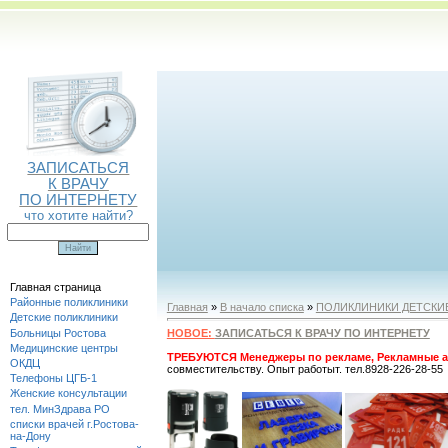
ЗАПИСАТЬСЯ
К ВРАЧУ
ПО ИНТЕРНЕТУ
что хотите найти?
Главная страница
Районные поликлиники
Главная
»
В начало списка
»
ПОЛИКЛИНИКИ ДЕТСКИ
Детские поликлиники
Больницы Ростова
НОВОЕ:
ЗАПИСАТЬСЯ К ВРАЧУ ПО ИНТЕРНЕТУ
Медицинские центры
ТРЕБУЮТСЯ Менеджеры по рекламе, Рекламные а
ОКДЦ
совместительству. Опыт работыт. тел.8928-226-28-55
Телефоны ЦГБ-1
Женские консультации
тел. МинЗдрава РО
списки врачей г.Ростова-
на-Дону