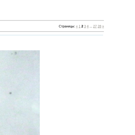
Страницы
:
«
1
2
3
4
...
27
28
»