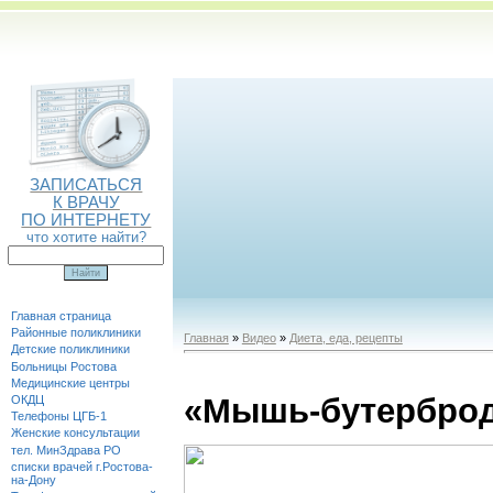
ЗАПИСАТЬСЯ
К ВРАЧУ
ПО ИНТЕРНЕТУ
что хотите найти?
Главная страница
Районные поликлиники
Главная
»
Видео
»
Диета, еда, рецепты
Детские поликлиники
Больницы Ростова
Медицинские центры
«Мышь-бутербро
ОКДЦ
Телефоны ЦГБ-1
Женские консультации
тел. МинЗдрава РО
списки врачей г.Ростова-
на-Дону