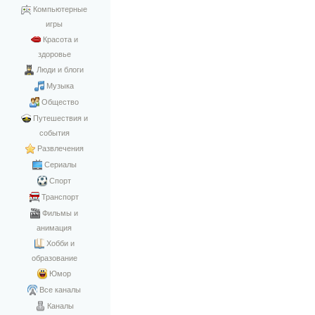
Компьютерные
игры
Красота и
здоровье
Люди и блоги
Музыка
Общество
Путешествия и
события
Развлечения
Сериалы
Спорт
Транспорт
Фильмы и
анимация
Хобби и
образование
Юмор
Все каналы
Каналы