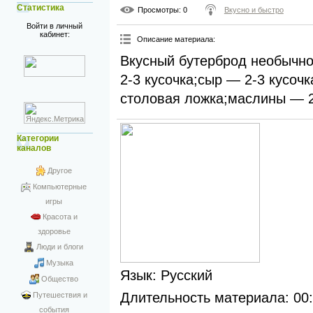
Статистика
Просмотры
: 0
Вкусно и быстро
Войти в личный
кабинет:
Описание материала
:
Вкусный бутерброд необычно
2-3 кусочка;сыр — 2-3 кусоч
столовая ложка;маслины — 2 
Категории
каналов
Другое
Компьютерные
игры
Красота и
здоровье
Люди и блоги
Музыка
Язык
: Русский
Общество
Длительность материала
: 00
Путешествия и
события