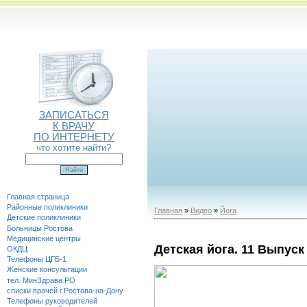
ЗАПИСАТЬСЯ
К ВРАЧУ
ПО ИНТЕРНЕТУ
что хотите найти?
Главная страница
Районные поликлиники
Главная
»
Видео
»
Йога
Детские поликлиники
Больницы Ростова
Медицинские центры
Детская йога. 11 Выпуск
ОКДЦ
Телефоны ЦГБ-1
Женские консультации
тел. МинЗдрава РО
списки врачей г.Ростова-на-Дону
Телефоны руководителей