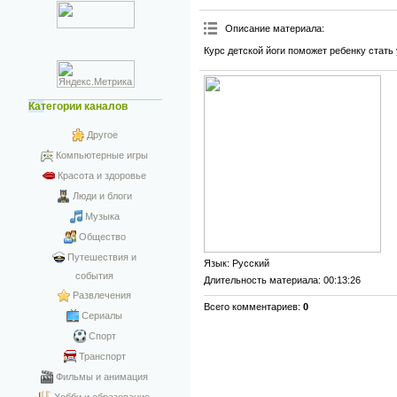
Описание материала
:
Курс детской йоги поможет ребенку стать
Категории каналов
Другое
Компьютерные игры
Красота и здоровье
Люди и блоги
Музыка
Общество
Путешествия и
Язык
: Русский
события
Длительность материала
: 00:13:26
Развлечения
Всего комментариев
:
0
Сериалы
Спорт
Транспорт
Фильмы и анимация