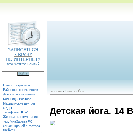
ЗАПИСАТЬСЯ
К ВРАЧУ
ПО ИНТЕРНЕТУ
что хотите найти?
Главная страница
Районные поликлиники
Главная
»
Видео
»
Йога
Детские поликлиники
Больницы Ростова
Медицинские центры
Детская йога. 14 
ОКДЦ
Телефоны ЦГБ-1
Женские консультации
тел. МинЗдрава РО
списки врачей г.Ростова-
на-Дону