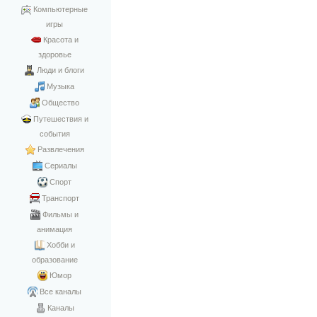
Компьютерные
игры
Красота и
здоровье
Люди и блоги
Музыка
Общество
Путешествия и
события
Развлечения
Сериалы
Спорт
Транспорт
Фильмы и
анимация
Хобби и
образование
Юмор
Все каналы
Каналы