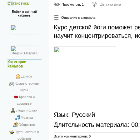
Статистика
Просмотры
: 1
Детская йога
Войти в личный
кабинет:
Описание материала
:
Курс детской йоги поможет 
научит концентрироваться, и
Категории
каналов
Другое
Компьютерные
игры
Красота и
здоровье
Люди и блоги
Язык
: Русский
Музыка
Длительность материала
: 00
Общество
Путешествия и
Всего комментариев
:
0
события