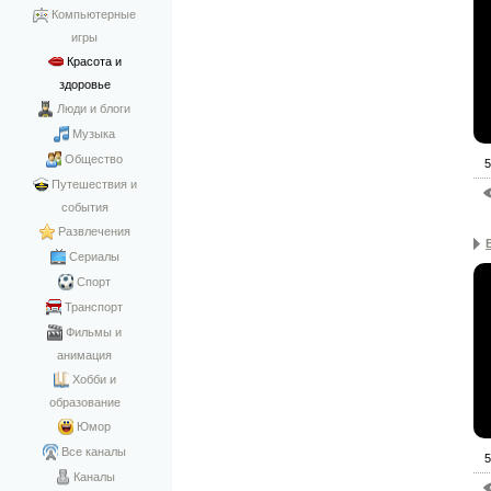
Компьютерные
игры
Красота и
здоровье
Люди и блоги
Музыка
Общество
5
Путешествия и
события
Развлечения
Сериалы
Спорт
Транспорт
Фильмы и
анимация
Хобби и
образование
Юмор
Все каналы
5
Каналы