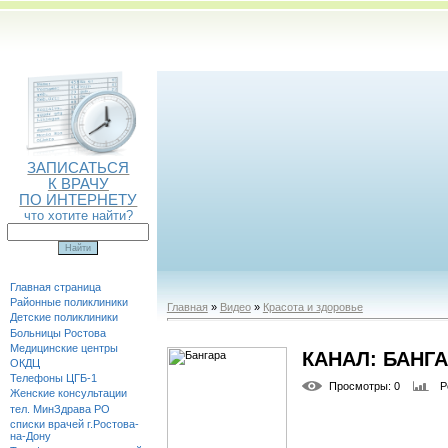
ЗАПИСАТЬСЯ
К ВРАЧУ
ПО ИНТЕРНЕТУ
что хотите найти?
Главная страница
Районные поликлиники
Главная
»
Видео
»
Красота и здоровье
Детские поликлиники
Больницы Ростова
Медицинские центры
КАНАЛ: БАНГ
ОКДЦ
Телефоны ЦГБ-1
Просмотры
: 0
Р
Женские консультации
тел. МинЗдрава РО
списки врачей г.Ростова-
на-Дону