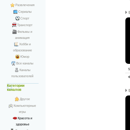
Развлечения
Сериалы
Спорт
Транспорт
Фильмы и
анимация
Хобби и
образование
Юмор
Все каналы
5
Каналы
пользователей
Категории
каналов
Другое
Компьютерные
игры
Красота и
здоровье