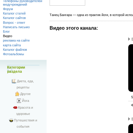
Телефоны руководителей
медучреждений
Форум
Каталог статей
Танец Бангара — одна из практик йоги, в которой исп
Каталог сайтов
Вопрос - ответ
Написать письмо
Видео этого канала
:
Блог
Видео
реклама на сайте
карта сайта
Каталог файлов
Фотоальбомы
Категории
раздела
Диета, еда,
рецепты
Другое
5
Йога
Красота и
здоровье
Путешествия и
события