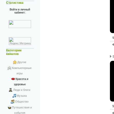
Статистика
Войти в личный
кабинет:
5
Категории
каналов
Другое
Компьютерные
игры
Красота и
здоровье
Люди и блоги
Музыка
Общество
5
Путешествия и
события