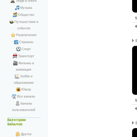
Люди и блоги
Музыка
Общество
5
Путешествия и
события
Развлечения
Сериалы
Спорт
Транспорт
Фильмы и
анимация
Хобби и
образование
Юмор
Все каналы
5
Каналы
пользователей
Категории
каналов
Другое