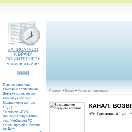
ЗАПИСАТЬСЯ
К ВРАЧУ
ПО ИНТЕРНЕТУ
что хотите найти?
Главная страница
Районные поликлиники
Главная
»
Видео
»
Фильмы и анимация
Детские поликлиники
Больницы Ростова
Медицинские центры
КАНАЛ: ВОЗВ
ОКДЦ
Телефоны ЦГБ-1
Просмотры
: 0
Р
Женские консультации
тел. МинЗдрава РО
списки врачей г.Ростова-
на-Дону