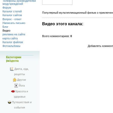
Телефоны руководителей
медучреждений
Форум
Каталог статей
Популярный мультипликационный фильм о приключени
Каталог сайтов
Вопрос - ответ
Написать письмо
Видео этого канала
:
Блог
Видео
реклама на сайте
Всего комментариев
:
0
карта сайта
Каталог файлов
Добавлять коммент
Фотоальбомы
Категории
раздела
Диета, еда,
рецепты
Другое
Йога
Красота и
здоровье
Путешествия и
события