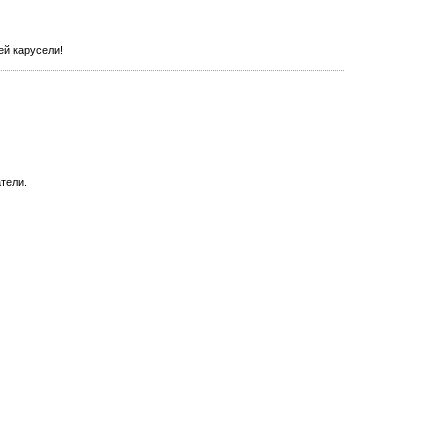
ей карусели!
тели.