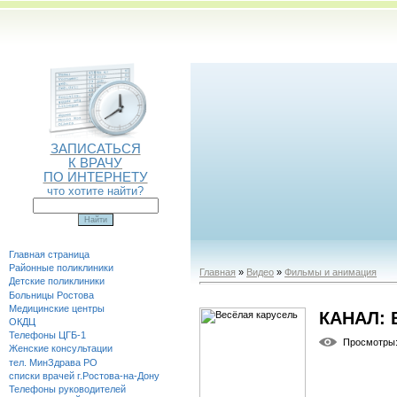
ЗАПИСАТЬСЯ
К ВРАЧУ
ПО ИНТЕРНЕТУ
что хотите найти?
Главная страница
Районные поликлиники
Главная
»
Видео
»
Фильмы и анимация
Детские поликлиники
Больницы Ростова
Медицинские центры
КАНАЛ:
ОКДЦ
Телефоны ЦГБ-1
Просмотры
Женские консультации
тел. МинЗдрава РО
списки врачей г.Ростова-на-Дону
Телефоны руководителей