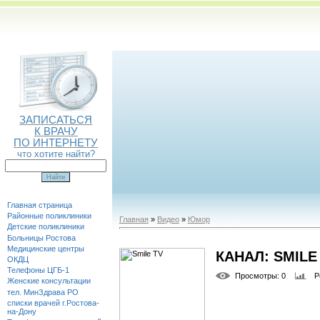
ЗАПИСАТЬСЯ
К ВРАЧУ
ПО ИНТЕРНЕТУ
что хотите найти?
Главная страница
Районные поликлиники
Главная
»
Видео
»
Юмор
Детские поликлиники
Больницы Ростова
Медицинские центры
КАНАЛ: SMILE
ОКДЦ
Телефоны ЦГБ-1
Просмотры
: 0
Р
Женские консультации
тел. МинЗдрава РО
списки врачей г.Ростова-
на-Дону