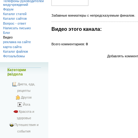
Телефоны руководителей
медучреждений
Форум
Каталог статей
Забавные миниатюры с непредсказуемым финалом.
Каталог сайтов
Вопрос - ответ
Написать письмо
Видео этого канала
:
Блог
Видео
реклама на сайте
Всего комментариев
:
0
карта сайта
Каталог файлов
Добавлять коммент
Фотоальбомы
Категории
раздела
Диета, еда,
рецепты
Другое
Йога
Красота и
здоровье
Путешествия и
события