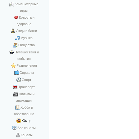
Компьютерные
игры
Красота и
здоровье
Люди и блоги
Музыка
Общество
Путешествия и
события
Развлечения
Сериалы
Спорт
Транспорт
Фильмы и
анимация
Хобби и
образование
Юмор
Все каналы
Каналы