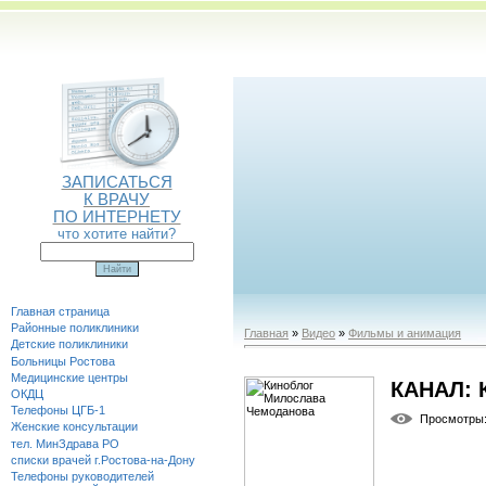
ЗАПИСАТЬСЯ
К ВРАЧУ
ПО ИНТЕРНЕТУ
что хотите найти?
Главная страница
Районные поликлиники
Главная
»
Видео
»
Фильмы и анимация
Детские поликлиники
Больницы Ростова
Медицинские центры
КАНАЛ:
ОКДЦ
Телефоны ЦГБ-1
Просмотры
Женские консультации
тел. МинЗдрава РО
списки врачей г.Ростова-на-Дону
Телефоны руководителей