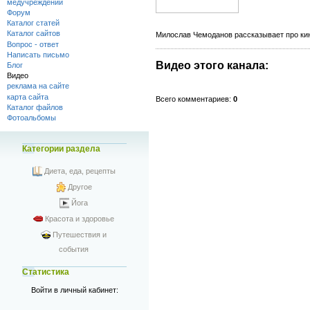
медучреждений
Форум
Каталог статей
Каталог сайтов
Милослав Чемоданов рассказывает про ки
Вопрос - ответ
Написать письмо
Видео этого канала
:
Блог
Видео
реклама на сайте
карта сайта
Всего комментариев
:
0
Каталог файлов
Фотоальбомы
Категории раздела
Диета, еда, рецепты
Другое
Йога
Красота и здоровье
Путешествия и
события
Статистика
Войти в личный кабинет: