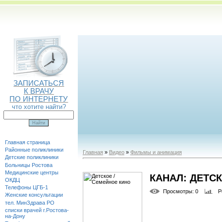
ЗАПИСАТЬСЯ
К ВРАЧУ
ПО ИНТЕРНЕТУ
что хотите найти?
Главная страница
Районные поликлиники
Главная
»
Видео
»
Фильмы и анимация
Детские поликлиники
Больницы Ростова
Медицинские центры
КАНАЛ: ДЕТС
ОКДЦ
Телефоны ЦГБ-1
Просмотры
: 0
Р
Женские консультации
тел. МинЗдрава РО
списки врачей г.Ростова-
на-Дону