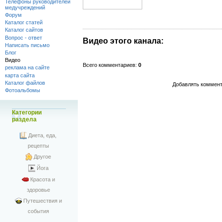
Телефоны руководителей
медучреждений
Форум
Каталог статей
Каталог сайтов
Вопрос - ответ
Видео этого канала
:
Написать письмо
Блог
Видео
Всего комментариев
:
0
реклама на сайте
карта сайта
Каталог файлов
Добавлять коммент
Фотоальбомы
Категории
раздела
Диета, еда,
рецепты
Другое
Йога
Красота и
здоровье
Путешествия и
события