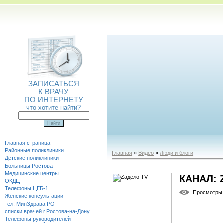
ЗАПИСАТЬСЯ
К ВРАЧУ
ПО ИНТЕРНЕТУ
что хотите найти?
Главная страница
Районные поликлиники
Главная
»
Видео
»
Люди и блоги
Детские поликлиники
Больницы Ростова
Медицинские центры
КАНАЛ: 
ОКДЦ
Телефоны ЦГБ-1
Просмотры
Женские консультации
тел. МинЗдрава РО
списки врачей г.Ростова-на-Дону
Телефоны руководителей