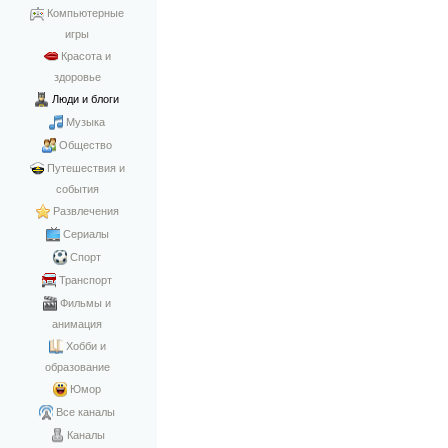
Компьютерные
игры
Красота и
здоровье
Люди и блоги
Музыка
Общество
Путешествия и
события
Развлечения
Сериалы
Спорт
Транспорт
Фильмы и
анимация
Хобби и
образование
Юмор
Все каналы
Каналы