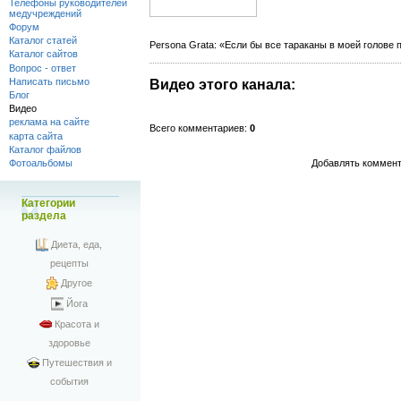
Телефоны руководителей
медучреждений
Форум
Каталог статей
Persona Grata: «Если бы все тараканы в моей голове 
Каталог сайтов
Вопрос - ответ
Написать письмо
Видео этого канала
:
Блог
Видео
реклама на сайте
Всего комментариев
:
0
карта сайта
Каталог файлов
Добавлять коммент
Фотоальбомы
Категории
раздела
Диета, еда,
рецепты
Другое
Йога
Красота и
здоровье
Путешествия и
события