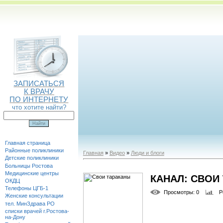
ЗАПИСАТЬСЯ
К ВРАЧУ
ПО ИНТЕРНЕТУ
что хотите найти?
Главная страница
Районные поликлиники
Главная
»
Видео
»
Люди и блоги
Детские поликлиники
Больницы Ростова
Медицинские центры
КАНАЛ: СВОИ
ОКДЦ
Телефоны ЦГБ-1
Просмотры
: 0
Р
Женские консультации
тел. МинЗдрава РО
списки врачей г.Ростова-
на-Дону