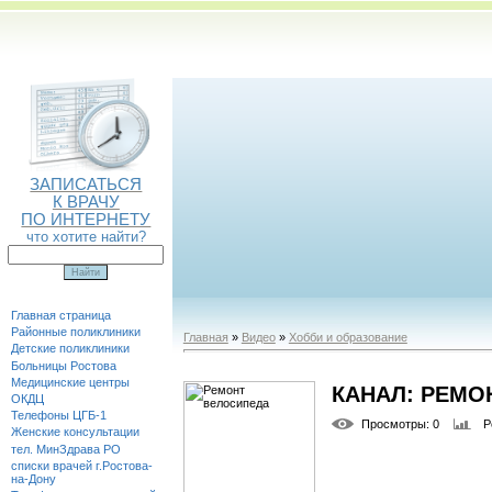
ЗАПИСАТЬСЯ
К ВРАЧУ
ПО ИНТЕРНЕТУ
что хотите найти?
Главная страница
Районные поликлиники
Главная
»
Видео
»
Хобби и образование
Детские поликлиники
Больницы Ростова
Медицинские центры
КАНАЛ: РЕМО
ОКДЦ
Телефоны ЦГБ-1
Просмотры
: 0
Р
Женские консультации
тел. МинЗдрава РО
списки врачей г.Ростова-
на-Дону