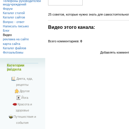
Телефоны руководителей
медучреждений
Форум
Каталог статей
25 советов, которые нужно знать для самостоятельно
Каталог сайтов
Вопрос - ответ
Написать письмо
Видео этого канала
:
Блог
Видео
реклама на сайте
Всего комментариев
:
0
карта сайта
Каталог файлов
Добавлять коммент
Фотоальбомы
Категории
раздела
Диета, еда,
рецепты
Другое
Йога
Красота и
здоровье
Путешествия и
события