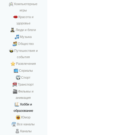
Компьютерные
игры
Красота и
здоровье
Люди и блоги
Музыка
Общество
Путешествия и
события
Развлечения
Сериалы
Спорт
Транспорт
Фильмы и
анимация
Хобби и
образование
Юмор
Все каналы
Каналы