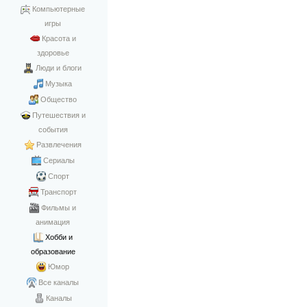
Компьютерные
игры
Красота и
здоровье
Люди и блоги
Музыка
Общество
Путешествия и
события
Развлечения
Сериалы
Спорт
Транспорт
Фильмы и
анимация
Хобби и
образование
Юмор
Все каналы
Каналы