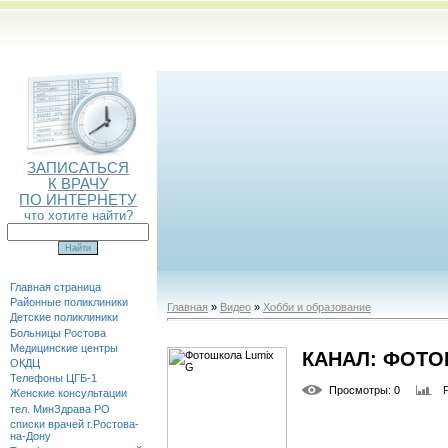
ЗАПИСАТЬСЯ
К ВРАЧУ
ПО ИНТЕРНЕТУ
что хотите найти?
Главная страница
Районные поликлиники
Главная
»
Видео
»
Хобби и образование
Детские поликлиники
Больницы Ростова
Медицинские центры
КАНАЛ: ФОТО
ОКДЦ
Телефоны ЦГБ-1
Просмотры
: 0
Женские консультации
тел. МинЗдрава РО
списки врачей г.Ростова-
на-Дону