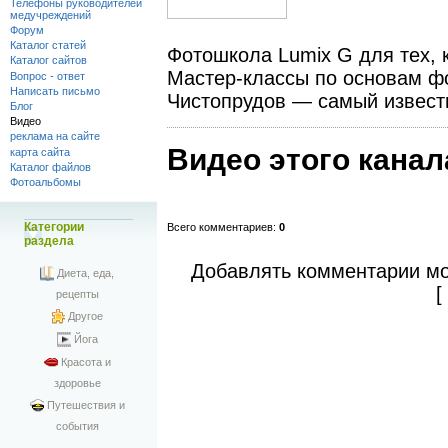
Телефоны руководителей
медучреждений
Форум
Каталог статей
Фотошкола Lumix G для тех, 
Каталог сайтов
Мастер-классы по основам ф
Вопрос - ответ
Написать письмо
Чистопрудов — самый извест
Блог
Видео
реклама на сайте
Видео этого канал
карта сайта
Каталог файлов
Фотоальбомы
Категории
Всего комментариев
:
0
раздела
Добавлять комментарии мо
Диета, еда,
рецепты
Другое
Йога
Красота и
здоровье
Путешествия и
события