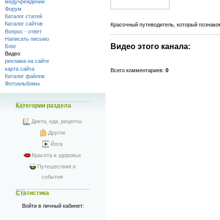
медучреждений
Форум
Каталог статей
Каталог сайтов
Красочный путеводитель, который познако
Вопрос - ответ
Написать письмо
Видео этого канала
:
Блог
Видео
реклама на сайте
карта сайта
Всего комментариев
:
0
Каталог файлов
Фотоальбомы
Категории раздела
Диета, еда, рецепты
Другое
Йога
Красота и здоровье
Путешествия и
события
Статистика
Войти в личный кабинет: