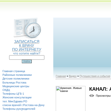
ЗАПИСАТЬСЯ
К ВРАЧУ
ПО ИНТЕРНЕТУ
что хотите найти?
Главная страница
Районные поликлиники
Главная
»
Видео
»
Путешествия и события
Детские поликлиники
Больницы Ростова
Медицинские центры
КАНАЛ:
ОКДЦ
Телефоны ЦГБ-1
Просмотры
Женские консультации
тел. МинЗдрава РО
списки врачей г.Ростова-на-Дону
Телефоны руководителей