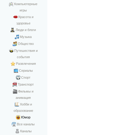
Компьютерные
игры
Красота и
здоровье
Люди и блоги
Музыка
Общество
Путешествия и
события
Развлечения
Сериалы
Спорт
Транспорт
Фильмы и
анимация
Хобби и
образование
Юмор
Все каналы
Каналы