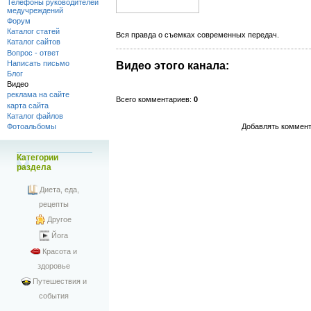
Телефоны руководителей
медучреждений
Форум
Каталог статей
Вся правда о съемках современных передач.
Каталог сайтов
Вопрос - ответ
Написать письмо
Видео этого канала
:
Блог
Видео
реклама на сайте
Всего комментариев
:
0
карта сайта
Каталог файлов
Добавлять коммент
Фотоальбомы
Категории
раздела
Диета, еда,
рецепты
Другое
Йога
Красота и
здоровье
Путешествия и
события