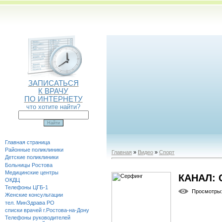
ЗАПИСАТЬСЯ
К ВРАЧУ
ПО ИНТЕРНЕТУ
что хотите найти?
Главная страница
Районные поликлиники
Главная
»
Видео
»
Спорт
Детские поликлиники
Больницы Ростова
Медицинские центры
КАНАЛ:
ОКДЦ
Телефоны ЦГБ-1
Просмотры
Женские консультации
тел. МинЗдрава РО
списки врачей г.Ростова-на-Дону
Телефоны руководителей