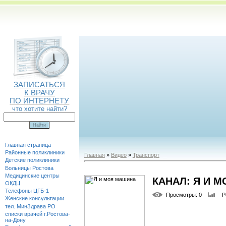
ЗАПИСАТЬСЯ
К ВРАЧУ
ПО ИНТЕРНЕТУ
что хотите найти?
Главная страница
Районные поликлиники
Главная
»
Видео
»
Транспорт
Детские поликлиники
Больницы Ростова
Медицинские центры
КАНАЛ: Я И 
ОКДЦ
Телефоны ЦГБ-1
Просмотры
: 0
Р
Женские консультации
тел. МинЗдрава РО
списки врачей г.Ростова-
на-Дону