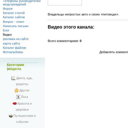
Телефоны руководителей
медучреждений
Форум
Каталог статей
Владельцы непростых авто о своих «питомцах».
Каталог сайтов
Вопрос - ответ
Написать письмо
Видео этого канала
:
Блог
Видео
реклама на сайте
Всего комментариев
:
0
карта сайта
Каталог файлов
Добавлять коммент
Фотоальбомы
Категории
раздела
Диета, еда,
рецепты
Другое
Йога
Красота и
здоровье
Путешествия и
события