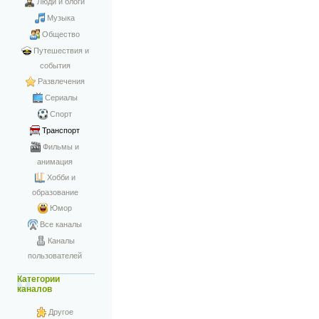
Люди и блоги
Музыка
Общество
Путешествия и
события
Развлечения
Сериалы
Спорт
Транспорт
Фильмы и
анимация
Хобби и
образование
Юмор
Все каналы
Каналы
пользователей
Категории
каналов
Другое