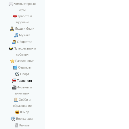
Компьютерные
игры
Красота и
здоровье
Люди и блоги
Музыка
Общество
Путешествия и
события
Развлечения
Сериалы
Спорт
Транспорт
Фильмы и
анимация
Хобби и
образование
Юмор
Все каналы
Каналы