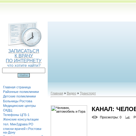
ЗАПИСАТЬСЯ
К ВРАЧУ
ПО ИНТЕРНЕТУ
что хотите найти?
Главная страница
Районные поликлиники
Главная
»
Видео
»
Транспорт
Детские поликлиники
Больницы Ростова
Медицинские центры
КАНАЛ: ЧЕЛО
ОКДЦ
Телефоны ЦГБ-1
Просмотры
: 0
Р
Женские консультации
тел. МинЗдрава РО
списки врачей г.Ростова-
на-Дону