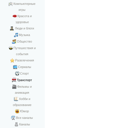
Компьютерные
игры
Красота и
здоровье
Люди и блоги
Музыка
Общество
Путешествия и
события
Развлечения
Сериалы
Спорт
Транспорт
Фильмы и
анимация
Хобби и
образование
Юмор
Все каналы
Каналы