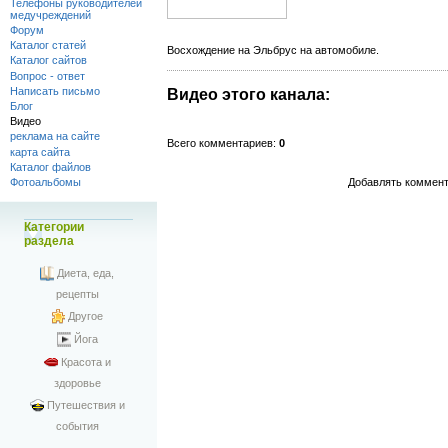
Телефоны руководителей
медучреждений
Форум
Каталог статей
Восхождение на Эльбрус на автомобиле.
Каталог сайтов
Вопрос - ответ
Написать письмо
Видео этого канала
:
Блог
Видео
реклама на сайте
Всего комментариев
:
0
карта сайта
Каталог файлов
Добавлять коммент
Фотоальбомы
Категории
раздела
Диета, еда,
рецепты
Другое
Йога
Красота и
здоровье
Путешествия и
события