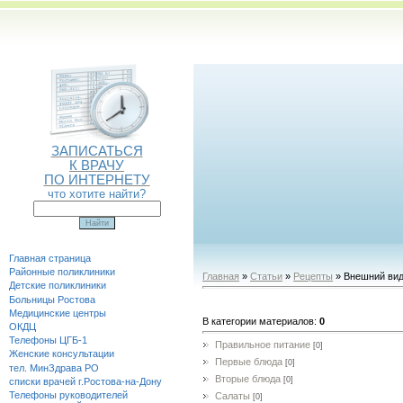
ЗАПИСАТЬСЯ
К ВРАЧУ
ПО ИНТЕРНЕТУ
что хотите найти?
Главная страница
Районные поликлиники
Главная
»
Статьи
»
Рецепты
» Внешний ви
Детские поликлиники
Больницы Ростова
Медицинские центры
В категории материалов
:
0
ОКДЦ
Телефоны ЦГБ-1
Правильное питание
[0]
Женские консультации
Первые блюда
[0]
тел. МинЗдрава РО
Вторые блюда
[0]
списки врачей г.Ростова-на-Дону
Телефоны руководителей
Салаты
[0]