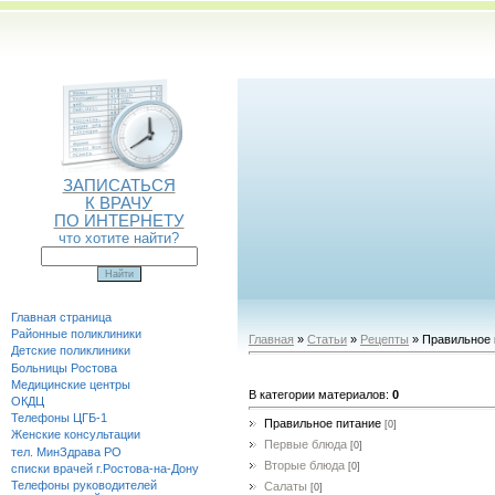
ЗАПИСАТЬСЯ
К ВРАЧУ
ПО ИНТЕРНЕТУ
что хотите найти?
Главная страница
Районные поликлиники
Главная
»
Статьи
»
Рецепты
» Правильное 
Детские поликлиники
Больницы Ростова
Медицинские центры
В категории материалов
:
0
ОКДЦ
Телефоны ЦГБ-1
Правильное питание
[0]
Женские консультации
Первые блюда
[0]
тел. МинЗдрава РО
Вторые блюда
[0]
списки врачей г.Ростова-на-Дону
Телефоны руководителей
Салаты
[0]