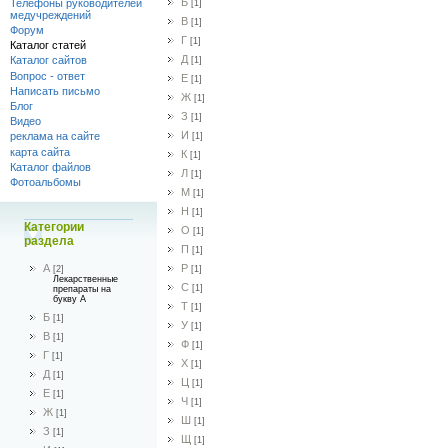
Б
Телефоны руководителей
[1]
медучреждений
В
[1]
Форум
Г
[1]
Каталог статей
Д
Каталог сайтов
[1]
Вопрос - ответ
Е
[1]
Написать письмо
Ж
[1]
Блог
З
[1]
Видео
И
реклама на сайте
[1]
карта сайта
К
[1]
Каталог файлов
Л
[1]
Фотоальбомы
М
[1]
Н
[1]
Категории
О
[1]
раздела
П
[1]
Р
А
[1]
[2]
Лекарственные
С
[1]
препараты на
букву А
Т
[1]
Б
[1]
У
[1]
В
[1]
Ф
[1]
Г
[1]
Х
[1]
Д
[1]
Ц
[1]
Е
[1]
Ч
[1]
Ж
[1]
Ш
[1]
З
[1]
Щ
[1]