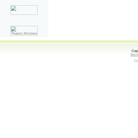
Cop
Бесп
De