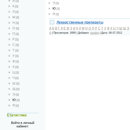
И
[1]
Э
[1]
К
[1]
Ю
[1]
Л
[1]
Я
[1]
М
[1]
Лекарственные препараты
Н
[1]
А
Б
В
Г
Д
Е
Ж
З
И
К
Л
М
Н
О
П
Р
С
Т
У
Ф
Х
Ц
Ч
Ш
Щ
Э
О
[1]
А
|
Просмотров:
2690
|
Добавил:
paralen
|
Дата:
06.07.2012
П
[1]
Р
[1]
С
[1]
Т
[1]
У
[1]
Ф
[1]
Х
[1]
Ц
[1]
Ч
[1]
Ш
[1]
Щ
[1]
Э
[1]
Ю
[1]
Я
[1]
Статистика
Войти в личный
кабинет: