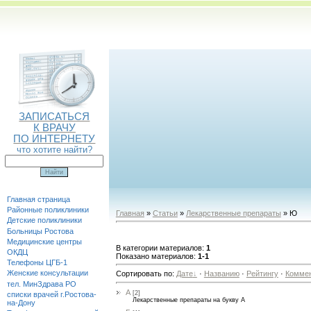
ЗАПИСАТЬСЯ
К ВРАЧУ
ПО ИНТЕРНЕТУ
что хотите найти?
Главная страница
Районные поликлиники
Главная
»
Статьи
»
Лекарственные препараты
» Ю
Детские поликлиники
Больницы Ростова
Медицинские центры
В категории материалов
:
1
ОКДЦ
Показано материалов
:
1-1
Телефоны ЦГБ-1
Женские консультации
Сортировать по
:
Дате
·
Названию
·
Рейтингу
·
Комме
тел. МинЗдрава РО
А
[2]
списки врачей г.Ростова-
Лекарственные препараты на букву А
на-Дону