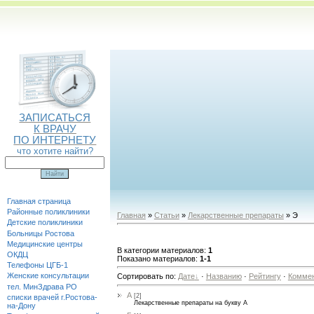
ЗАПИСАТЬСЯ
К ВРАЧУ
ПО ИНТЕРНЕТУ
что хотите найти?
Главная страница
Районные поликлиники
Главная
»
Статьи
»
Лекарственные препараты
» Э
Детские поликлиники
Больницы Ростова
Медицинские центры
В категории материалов
:
1
ОКДЦ
Показано материалов
:
1-1
Телефоны ЦГБ-1
Женские консультации
Сортировать по
:
Дате
·
Названию
·
Рейтингу
·
Комме
тел. МинЗдрава РО
А
[2]
списки врачей г.Ростова-
Лекарственные препараты на букву А
на-Дону