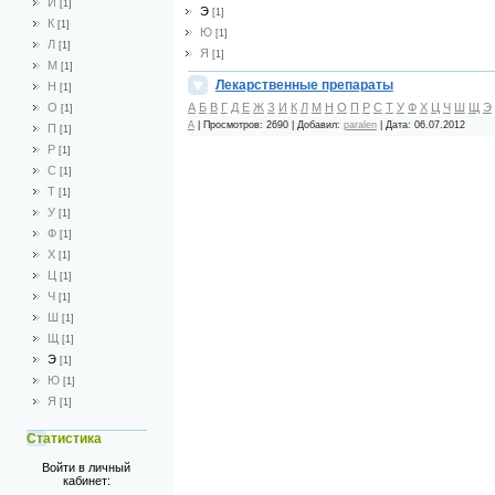
И
[1]
Э
[1]
К
[1]
Ю
[1]
Л
[1]
Я
[1]
М
[1]
Лекарственные препараты
Н
[1]
А
Б
В
Г
Д
Е
Ж
З
И
К
Л
М
Н
О
П
Р
С
Т
У
Ф
Х
Ц
Ч
Ш
Щ
Э
О
[1]
А
|
Просмотров:
2690
|
Добавил:
paralen
|
Дата:
06.07.2012
П
[1]
Р
[1]
С
[1]
Т
[1]
У
[1]
Ф
[1]
Х
[1]
Ц
[1]
Ч
[1]
Ш
[1]
Щ
[1]
Э
[1]
Ю
[1]
Я
[1]
Статистика
Войти в личный
кабинет: