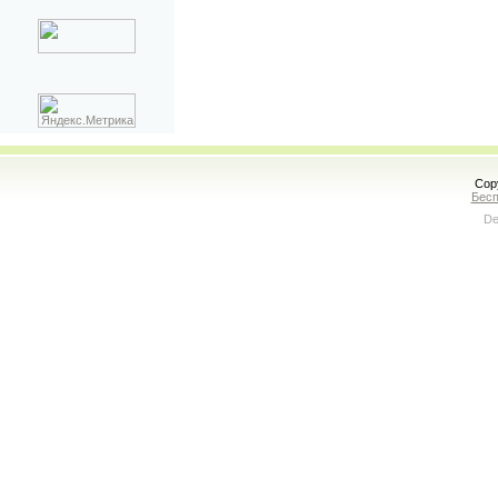
Cop
Бесп
De