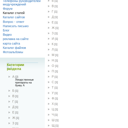
Б
Телефоны руководителей
[1]
медучреждений
В
[1]
Форум
Г
[1]
Каталог статей
Д
Каталог сайтов
[1]
Вопрос - ответ
Е
[1]
Написать письмо
Ж
[1]
Блог
З
[1]
Видео
И
реклама на сайте
[1]
карта сайта
К
[1]
Каталог файлов
Л
[1]
Фотоальбомы
М
[1]
Н
[1]
Категории
О
[1]
раздела
П
[1]
Р
А
[1]
[2]
Лекарственные
С
[1]
препараты на
букву А
Т
[1]
Б
[1]
У
[1]
В
[1]
Ф
[1]
Г
[1]
Х
[1]
Д
[1]
Ц
[1]
Е
[1]
Ч
[1]
Ж
[1]
Ш
[1]
З
[1]
Щ
[1]