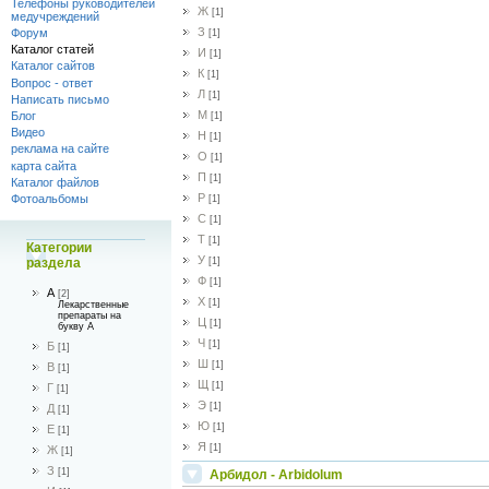
Телефоны руководителей
Ж
[1]
медучреждений
З
Форум
[1]
Каталог статей
И
[1]
Каталог сайтов
К
[1]
Вопрос - ответ
Л
[1]
Написать письмо
М
Блог
[1]
Видео
Н
[1]
реклама на сайте
О
[1]
карта сайта
П
[1]
Каталог файлов
Р
Фотоальбомы
[1]
С
[1]
Т
[1]
Категории
У
[1]
раздела
Ф
[1]
А
[2]
Х
[1]
Лекарственные
препараты на
Ц
[1]
букву А
Ч
[1]
Б
[1]
Ш
[1]
В
[1]
Щ
[1]
Г
[1]
Э
[1]
Д
[1]
Ю
[1]
Е
[1]
Я
[1]
Ж
[1]
З
[1]
Арбидол - Аrbidolum