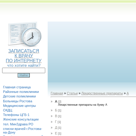
ЗАПИСАТЬСЯ
К ВРАЧУ
ПО ИНТЕРНЕТУ
что хотите найти?
Главная страница
Районные поликлиники
Главная
»
Статьи
»
Лекарственные препараты
»
А
Детские поликлиники
Больницы Ростова
А
[2]
Лекарственные препараты на букву А
Медицинские центры
Б
ОКДЦ
[1]
Телефоны ЦГБ-1
В
[1]
Женские консультации
Г
[1]
тел. МинЗдрава РО
Д
[1]
списки врачей г.Ростова-
на-Дону
Е
[1]