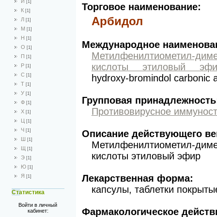
И
[1]
Торговое наименование:
К
[1]
Арбидол
Л
[1]
М
[1]
Н
[1]
Международное наименова
О
[1]
Метилфенилтиометил-диме
П
[1]
кислоты этиловый эфи
Р
[1]
С
hydroxy-bromindol carbonic ac
[1]
Т
[1]
У
[1]
Групповая принадлежность
Ф
[1]
Противовирусное иммунос
Х
[1]
Ц
[1]
Ч
[1]
Описание действующего ве
Ш
[1]
Метилфенилтиометил-диме
Щ
[1]
кислоты этиловый эфир
Э
[1]
Ю
[1]
Лекарственная форма:
Я
[1]
капсулы, таблетки покрыты
Статистика
Войти в личный
Фармакологическое действ
кабинет: