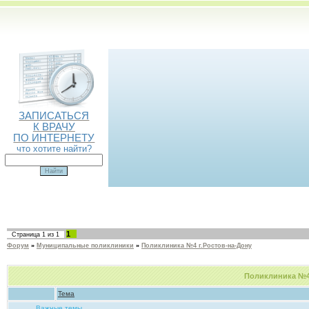
ЗАПИСАТЬСЯ
К ВРАЧУ
ПО ИНТЕРНЕТУ
что хотите найти?
1
Страница
1
из
1
Форум
»
Муниципальные поликлиники
»
Поликлиника №4 г.Ростов-на-Дону
Поликлиника №4 
Тема
Важные темы