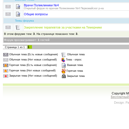
Врачи Поликлиники №4
Открытый форум по врачам Поликлиники №4 Первомайског р-на
Общие вопросы
Темы форума
Закрепление терапевтов за участками на Темернике
В этом форуме тем:
3
. На странице показано тем:
3
.
Форум просматривают:
1
гостей
1
Страница
1
из
1
Обычная тема (Есть новые сообщения)
Обычная тема
Обычная тема (Нет новых сообщений)
Тема - опрос
Горячая тема (Есть новые сообщения)
Важная тема
Горячая тема (Нет новых сообщений)
Горячая тема
Закрытая тема (Нет новых сообщений)
Закрытая тема
Copyright 
Бесплатный
Design: P