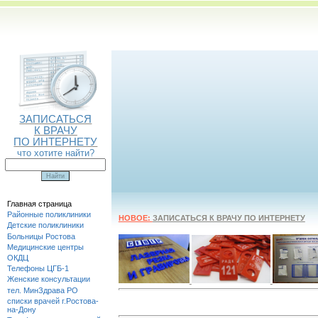
ЗАПИСАТЬСЯ
К ВРАЧУ
ПО ИНТЕРНЕТУ
что хотите найти?
Главная страница
Районные поликлиники
НОВОЕ:
ЗАПИСАТЬСЯ К ВРАЧУ ПО ИНТЕРНЕТУ
Детские поликлиники
Больницы Ростова
Медицинские центры
ОКДЦ
Телефоны ЦГБ-1
Женские консультации
тел. МинЗдрава РО
списки врачей г.Ростова-
на-Дону