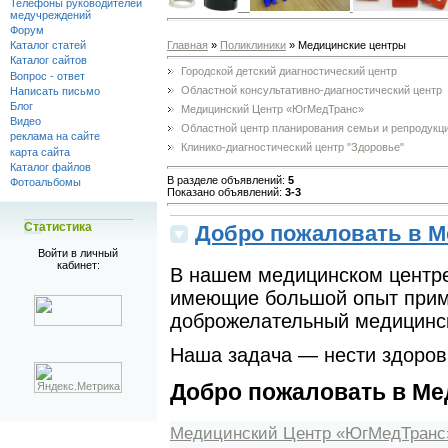
Телефоны руководителей
медучреждений
Форум
Главная
»
Поликлиники
» Медицинские центры
Каталог статей
Каталог сайтов
Городской детский диагностический центр
Вопрос - ответ
Областной консультативно-диагностический центр
Написать письмо
Блог
Медицинский Центр «ЮгМедТранс»
Видео
Областной центр планирования семьи и репродукц
реклама на сайте
Клинико-диагностический центр "Здоровье"
карта сайта
Каталог файлов
В разделе объявлений
:
5
Фотоальбомы
Показано объявлений
:
3-3
Статистика
Добро пожаловать в М
Войти в личный
кабинет:
В нашем медицинском центр
имеющие большой опыт приме
доброжелательный медицинс
Наша задача — нести здоровь
Добро пожаловать в Ме
Медицинский Центр «ЮгМедТранс