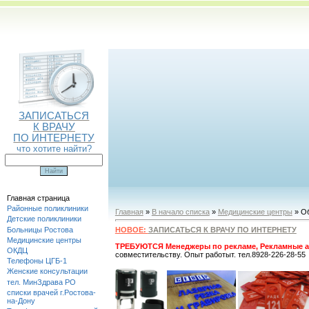
ЗАПИСАТЬСЯ
К ВРАЧУ
ПО ИНТЕРНЕТУ
что хотите найти?
Главная страница
Районные поликлиники
Главная
»
В начало списка
»
Медицинские центры
» Об
Детские поликлиники
Больницы Ростова
НОВОЕ:
ЗАПИСАТЬСЯ К ВРАЧУ ПО ИНТЕРНЕТУ
Медицинские центры
ТРЕБУЮТСЯ Менеджеры по рекламе, Рекламные а
ОКДЦ
совместительству. Опыт работыт. тел.8928-226-28-55
Телефоны ЦГБ-1
Женские консультации
тел. МинЗдрава РО
списки врачей г.Ростова-
на-Дону