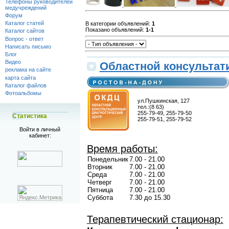
Телефоны руководителей
медучреждений
Форум
Каталог статей
В категории объявлений
:
1
Показано объявлений
:
1-1
Каталог сайтов
Вопрос - ответ
Написать письмо
Блог
Видео
Областной консультат
реклама на сайте
карта сайта
Каталог файлов
Фотоальбомы
ул.Пушкинская, 127
тел.:(8 63)
255-79-49, 255-79-50
Статистика
255-79-51, 255-79-52
Войти в личный
кабинет:
Время работы:
Понедельник
7.00 - 21.00
Вторник
7.00 - 21.00
Среда
7.00 - 21.00
Четверг
7.00 - 21.00
Пятница
7.00 - 21.00
Суббота
7.30 до 15.30
Терапевтический стационар: