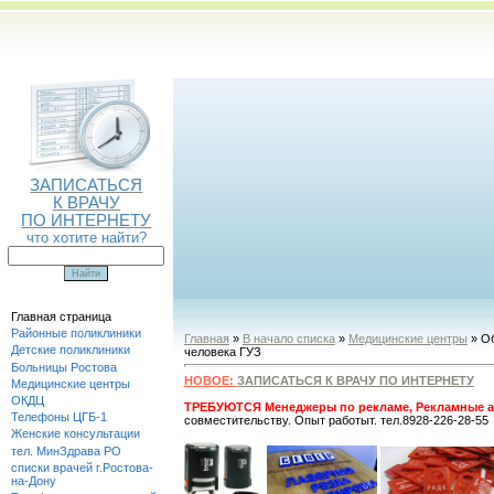
ЗАПИСАТЬСЯ
К ВРАЧУ
ПО ИНТЕРНЕТУ
что хотите найти?
Главная страница
Районные поликлиники
Главная
»
В начало списка
»
Медицинские центры
» Об
Детские поликлиники
человека ГУЗ
Больницы Ростова
НОВОЕ:
ЗАПИСАТЬСЯ К ВРАЧУ ПО ИНТЕРНЕТУ
Медицинские центры
ОКДЦ
ТРЕБУЮТСЯ Менеджеры по рекламе, Рекламные а
Телефоны ЦГБ-1
совместительству. Опыт работыт. тел.8928-226-28-55
Женские консультации
тел. МинЗдрава РО
списки врачей г.Ростова-
на-Дону