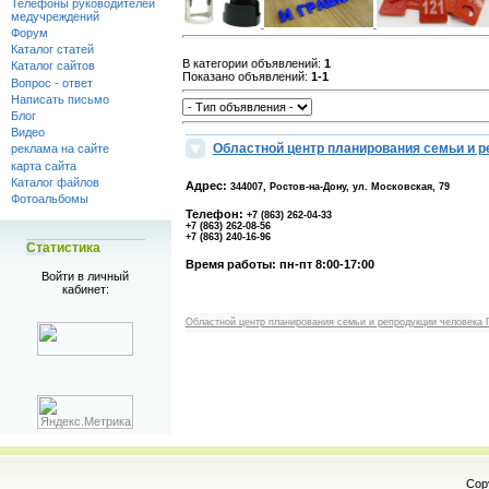
Телефоны руководителей
медучреждений
Форум
Каталог статей
В категории объявлений
:
1
Каталог сайтов
Показано объявлений
:
1-1
Вопрос - ответ
Написать письмо
Блог
Видео
Областной центр планирования семьи и р
реклама на сайте
карта сайта
Каталог файлов
Адрес:
344007, Ростов-на-Дону, ул. Московская, 79
Фотоальбомы
Телефон:
+7 (863) 262-04-33
+7 (863) 262-08-56
+7 (863) 240-16-96
Статистика
Время работы: пн-пт 8:00-17:00
Войти в личный
кабинет:
Областной центр планирования семьи и репродукции человека 
Cop