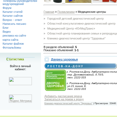
Телефоны руководителей
медучреждений
Форум
Главная
»
Поликлиники
» Медицинские центры
Каталог статей
Каталог сайтов
Городской детский диагностический центр
Вопрос - ответ
Областной консультативно-диагностический центр
Написать письмо
Блог
Медицинский Центр «ЮгМедТранс»
Видео
Областной центр планирования семьи и репродукц
реклама на сайте
Клинико-диагностический центр "Здоровье"
карта сайта
Каталог файлов
В разделе объявлений
:
5
Фотоальбомы
Показано объявлений
:
1-1
Статистика
Дворец здоровья
Войти в личный
кабинет:
г. Ростов-на-Дону, Амбулаторно-пол
пер. Доломановский, д.70/3,
тел. 2222-333
г. Ростов-на-Дону, Амбулаторно-пол
ул.21 линия, 8,
тел. 2222-333
Добавить расписание врача
Записаться на прием к врачу
Клинико-диагностический центр "Здоровье"
|
Просмотров:
33446