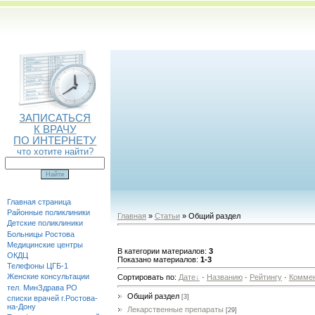
ЗАПИСАТЬСЯ
К ВРАЧУ
ПО ИНТЕРНЕТУ
что хотите найти?
Главная страница
Районные поликлиники
Главная
»
Статьи
» Общий раздел
Детские поликлиники
Больницы Ростова
Медицинские центры
В категории материалов
:
3
ОКДЦ
Показано материалов
:
1-3
Телефоны ЦГБ-1
Женские консультации
Сортировать по
:
Дате
·
Названию
·
Рейтингу
·
Комме
тел. МинЗдрава РО
Общий раздел
[3]
списки врачей г.Ростова-
на-Дону
Лекарственные препараты
[29]