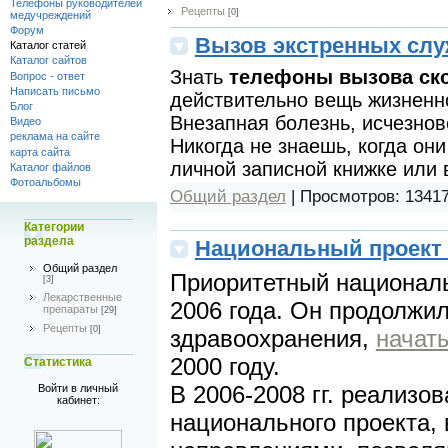
Телефоны руководителей
Рецепты
[0]
медучреждений
Форум
Вызов экстренных слу
Каталог статей
Каталог сайтов
Знать
телефоны вызова ск
Вопрос - ответ
Написать письмо
действительно вещь жизненн
Блог
Внезапная болезнь, исчезнов
Видео
реклама на сайте
Никогда не знаешь, когда они
карта сайта
личной записной книжке или 
Каталог файлов
Фотоальбомы
Общий раздел
|
Просмотров:
1341
Категории
раздела
Национальный проект
Общий раздел
Приоритетный националь
[3]
Лекарственные
2006 года. Он продолжи
препараты
[29]
Рецепты
[0]
здравоохранения,
начат
2000 году.
Статистика
В 2006-2008 гг. реализ
Войти в личный
кабинет:
национального проекта, 