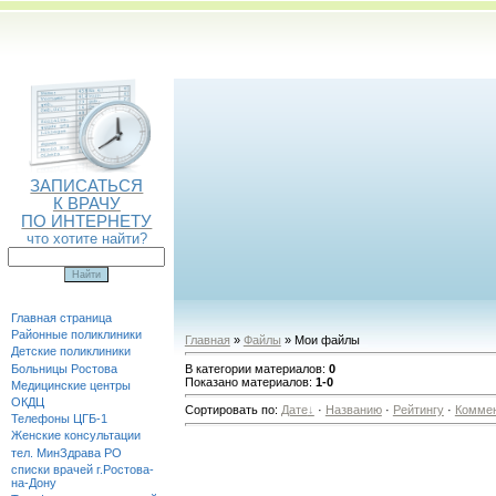
ЗАПИСАТЬСЯ
К ВРАЧУ
ПО ИНТЕРНЕТУ
что хотите найти?
Главная страница
Районные поликлиники
Главная
»
Файлы
» Мои файлы
Детские поликлиники
Больницы Ростова
В категории материалов
:
0
Показано материалов
:
1-0
Медицинские центры
ОКДЦ
Сортировать по
:
Дате
·
Названию
·
Рейтингу
·
Комме
Телефоны ЦГБ-1
Женские консультации
тел. МинЗдрава РО
списки врачей г.Ростова-
на-Дону