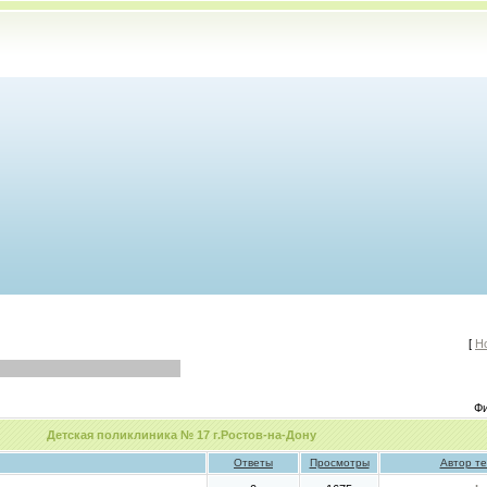
[
Н
Фи
Детская поликлиника № 17 г.Ростов-на-Дону
Ответы
Просмотры
Автор т