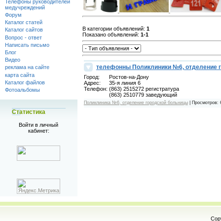
Телефоны руководителей
медучреждений
Форум
Каталог статей
В категории объявлений
:
1
Каталог сайтов
Показано объявлений
:
1-1
Вопрос - ответ
Написать письмо
Блог
Видео
телефонны Поликлиники №6, отделение 
реклама на сайте
карта сайта
Город:
Ростов-на-Дону
Каталог файлов
Адрес:
35-я линия 6
Телефон:
(863) 2515272 регистратура
Фотоальбомы
(863) 2510779 заведующий
Поликлиника №6, отделение городской больницы
|
Просмотров:
Статистика
Войти в личный
кабинет:
Cop