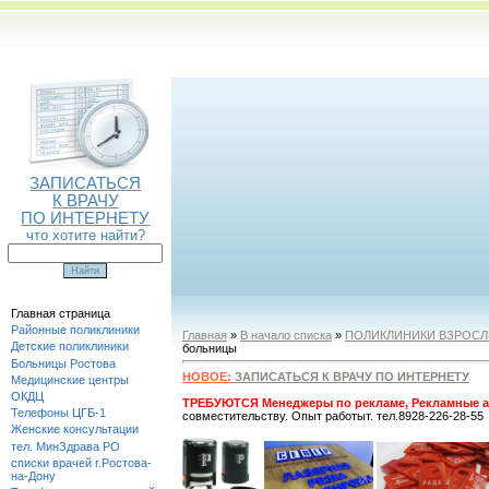
ЗАПИСАТЬСЯ
К ВРАЧУ
ПО ИНТЕРНЕТУ
что хотите найти?
Главная страница
Районные поликлиники
Главная
»
В начало списка
»
ПОЛИКЛИНИКИ ВЗРОС
Детские поликлиники
больницы
Больницы Ростова
НОВОЕ:
ЗАПИСАТЬСЯ К ВРАЧУ ПО ИНТЕРНЕТУ
Медицинские центры
ОКДЦ
ТРЕБУЮТСЯ Менеджеры по рекламе, Рекламные а
Телефоны ЦГБ-1
совместительству. Опыт работыт. тел.8928-226-28-55
Женские консультации
тел. МинЗдрава РО
списки врачей г.Ростова-
на-Дону