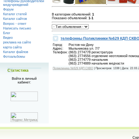
Телефоны руководителей
медучреждений
Форум
Каталог статей
В категории объявлений
:
1
Показано объявлений
:
1-1
Каталог сайтов
Вопрос - ответ
Написать письмо
Блог
Видео
телефонны Поликлиники №629 КДП СКВ
реклама на сайте
Город:
Ростов-на-Дону
карта сайта
Адрес:
Мыльникова ул. 7/7
Каталог файлов
Телефон:
(863) 2774778 регистратура
(863) 2774556 отделение неотложной помо
Фотоальбомы
(863) 2774779 начальник
(863) 2774889 начальник медчасти
Поликлиника №629 КДП СКВО
|
Просмотров:
1338
|
Дата:
22.03.
Статистика
Войти в личный
кабинет:
Cop