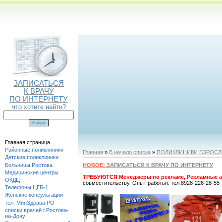
ЗАПИСАТЬСЯ
К ВРАЧУ
ПО ИНТЕРНЕТУ
что хотите найти?
Главная страница
Районные поликлиники
Главная
»
В начало списка
»
ПОЛИКЛИНИКИ ВЗРОС
Детские поликлиники
Больницы Ростова
НОВОЕ:
ЗАПИСАТЬСЯ К ВРАЧУ ПО ИНТЕРНЕТУ
Медицинские центры
ТРЕБУЮТСЯ Менеджеры по рекламе, Рекламные а
ОКДЦ
совместительству. Опыт работыт. тел.8928-226-28-55
Телефоны ЦГБ-1
Женские консультации
тел. МинЗдрава РО
списки врачей г.Ростова-
на-Дону