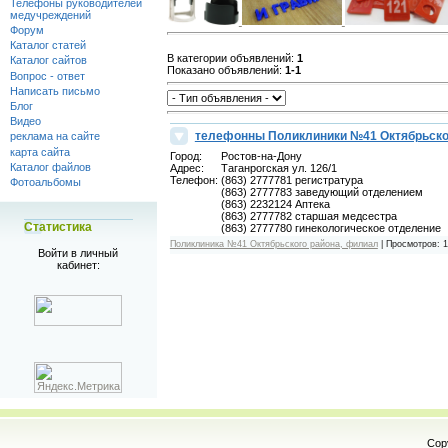
Телефоны руководителей
медучреждений
Форум
Каталог статей
В категории объявлений
:
1
Каталог сайтов
Показано объявлений
:
1-1
Вопрос - ответ
Написать письмо
Блог
Видео
телефонны Поликлиники №41 Октябрьско
реклама на сайте
карта сайта
Город:
Ростов-на-Дону
Каталог файлов
Адрес:
Таганрогская ул. 126/1
Телефон:
(863) 2777781 регистратура
Фотоальбомы
(863) 2777783 заведующий отделением
(863) 2232124 Аптека
(863) 2777782 старшая медсестра
Статистика
(863) 2777780 гинекологическое отделение
Поликлиника №41 Октябрьского района, филиал
|
Просмотров:
1
Войти в личный
кабинет:
Cop