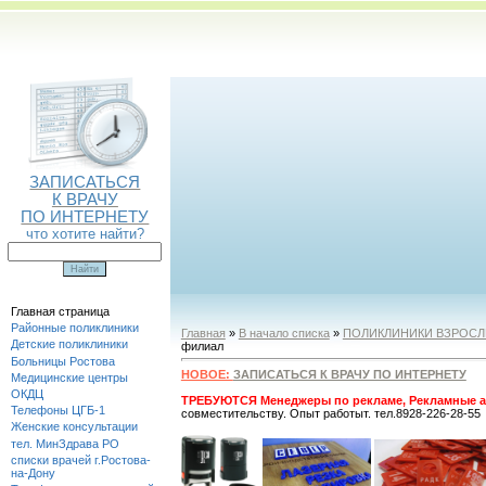
ЗАПИСАТЬСЯ
К ВРАЧУ
ПО ИНТЕРНЕТУ
что хотите найти?
Главная страница
Районные поликлиники
Главная
»
В начало списка
»
ПОЛИКЛИНИКИ ВЗРОС
Детские поликлиники
филиал
Больницы Ростова
НОВОЕ:
ЗАПИСАТЬСЯ К ВРАЧУ ПО ИНТЕРНЕТУ
Медицинские центры
ОКДЦ
ТРЕБУЮТСЯ Менеджеры по рекламе, Рекламные а
Телефоны ЦГБ-1
совместительству. Опыт работыт. тел.8928-226-28-55
Женские консультации
тел. МинЗдрава РО
списки врачей г.Ростова-
на-Дону