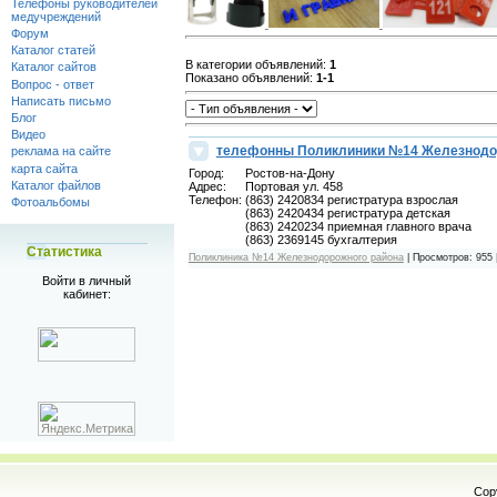
Телефоны руководителей
медучреждений
Форум
Каталог статей
В категории объявлений
:
1
Каталог сайтов
Показано объявлений
:
1-1
Вопрос - ответ
Написать письмо
Блог
Видео
телефонны Поликлиники №14 Железнодо
реклама на сайте
карта сайта
Город:
Ростов-на-Дону
Каталог файлов
Адрес:
Портовая ул. 458
Телефон:
(863) 2420834 регистратура взрослая
Фотоальбомы
(863) 2420434 регистратура детская
(863) 2420234 приемная главного врача
(863) 2369145 бухгалтерия
Статистика
Поликлиника №14 Железнодорожного района
|
Просмотров:
955
Войти в личный
кабинет:
Cop