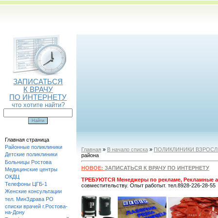
ЗАПИСАТЬСЯ
К ВРАЧУ
ПО ИНТЕРНЕТУ
что хотите найти?
Главная страница
Районные поликлиники
Главная
»
В начало списка
»
ПОЛИКЛИНИКИ ВЗРОС
Детские поликлиники
района
Больницы Ростова
НОВОЕ:
ЗАПИСАТЬСЯ К ВРАЧУ ПО ИНТЕРНЕТУ
Медицинские центры
ОКДЦ
ТРЕБУЮТСЯ Менеджеры по рекламе, Рекламные а
Телефоны ЦГБ-1
совместительству. Опыт работыт. тел.8928-226-28-55
Женские консультации
тел. МинЗдрава РО
списки врачей г.Ростова-
на-Дону