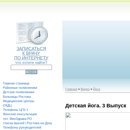
ЗАПИСАТЬСЯ
К ВРАЧУ
ПО ИНТЕРНЕТУ
что хотите найти?
Главная страница
Районные поликлиники
Главная
»
Видео
»
Йога
Детские поликлиники
Больницы Ростова
Медицинские центры
Детская йога. 3 Выпуск
ОКДЦ
Телефоны ЦГБ-1
Женские консультации
тел. МинЗдрава РО
списки врачей г.Ростова-на-Дону
Телефоны руководителей