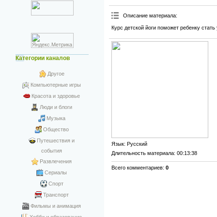
Описание материала
:
Курс детской йоги поможет ребенку стать
Категории каналов
Другое
Компьютерные игры
Красота и здоровье
Люди и блоги
Музыка
Общество
Путешествия и
Язык
: Русский
события
Длительность материала
: 00:13:38
Развлечения
Всего комментариев
:
0
Сериалы
Спорт
Транспорт
Фильмы и анимация