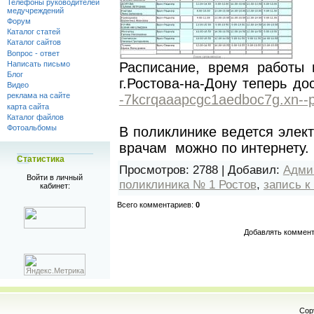
Телефоны руководителей
медучреждений
Форум
Каталог статей
Каталог сайтов
Вопрос - ответ
Расписание, время работы 
Написать письмо
Блог
г.Ростова-на-Дону теперь д
Видео
реклама на сайте
-7kcrqaaapcgc1aedboc7g.xn--p
карта сайта
Каталог файлов
Фотоальбомы
В поликлинике ведется элект
врачам можно по интернету.
Статистика
Просмотров
: 2788 |
Добавил
:
Адми
Войти в личный
поликлиника № 1 Ростов
,
запись к
кабинет:
Всего комментариев
:
0
Добавлять коммент
Cop