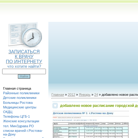
ЗАПИСАТЬСЯ
К ВРАЧУ
ПО ИНТЕРНЕТУ
что хотите найти?
Главная страница
Районные поликлиники
Главная
»
2012
»
Январь
»
24
» добавлено новое распи
Детские поликлиники
Больницы Ростова
добавлено новое расписание городской д
Медицинские центры
ОКДЦ
Телефоны ЦГБ-1
Женские консультации
тел. МинЗдрава РО
списки врачей г.Ростова-
на-Дону