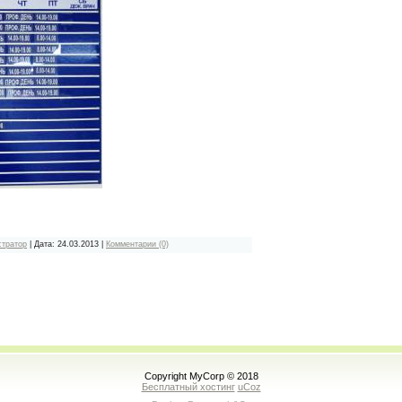
стратор
| Дата:
24.03.2013
|
Комментарии (0)
Copyright MyCorp © 2018
Бесплатный хостинг
uCoz