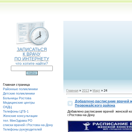
ЗАПИСАТЬСЯ
К ВРАЧУ
ПО ИНТЕРНЕТУ
что хотите найти?
Главная страница
Районные поликлиники
Главная
»
2013
»
Март
» 24
Детские поликлиники
Больницы Ростова
Добавлено расписание врачей 
Медицинские центры
Первомайского района
ОКДЦ
Добавлено расписание врачей женской к
Телефоны ЦГБ-1
г.Ростова-на-Дону
Женские консультации
тел. МинЗдрава РО
списки врачей г.Ростова-на-Дону
Телефоны руководителей